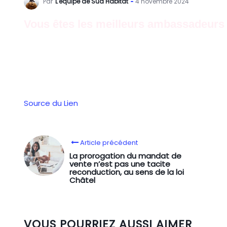
Par
L'équipe de Sud Habitat
4 novembre 2024
Vous êtes les meilleurs ambassadeurs 
Depuis quelques mois, j’ai mis en place un système d’a
Un client vient de déposer un nouvel avis. C’est grâ
Source du Lien
Article précédent
La prorogation du mandat de
vente n’est pas une tacite
reconduction, au sens de la loi
Châtel
VOUS POURRIEZ AUSSI AIMER