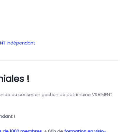
MENT indépendant
iales !
 monde du conseil en gestion de patrimoine VRAIMENT
ndant !
s de 1000 membres
,
+ 60h de
formation en visio-