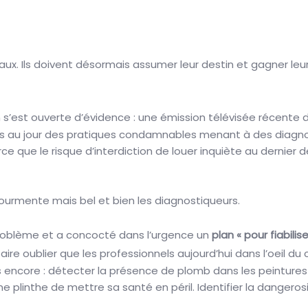
ux. Ils doivent désormais assumer leur destin et gagner leu
n s’est ouverte d’évidence : une émission télévisée récente
is au jour des pratiques condamnables menant à des diagno
e que le risque d’interdiction de louer inquiète au dernier de
tourmente mais bel et bien les diagnostiqueurs.
roblème et a concocté dans l’urgence un
plan « pour fiabilise
aire oublier que les professionnels aujourd’hui dans l’oeil 
rds encore : détecter la présence de plomb dans les peinture
e plinthe de mettre sa santé en péril. Identifier la dangerosi