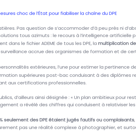
sures choc de l’État pour fiabiliser la chaîne du DPE
tières. Pas question de s’accommoder d’à peu près ni d’abso
tions tous azimuts : le recours à l’intelligence artificiell
ent dans le fichier ADEME de tous les DPE, la
multiplication d
a surveillance accrue des organismes de formation et de cert
personnalités extérieures, l’une pour estimer la pertinence d
 formation supérieures post-bac conduisant à des diplômes r
t aux certifications professionnelles.
ics, d’ailleurs ainsi désignée : « Un plan ambitieux pour rest
ement a révélé des chiffres qui conduisent à relativiser les d
 % seulement des DPE étaient jugés fautifs ou complaisants
 sûrement pas une réalité complexe à photographier, et surtou