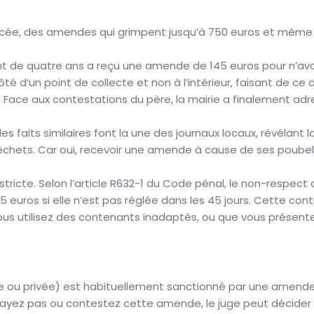
cée, des amendes qui grimpent jusqu’à 750 euros et même u
nfant de quatre ans a reçu une amende de 145 euros pour n’avo
é d’un point de collecte et non à l’intérieur, faisant de ce 
le. Face aux contestations du père, la mairie a finalement ad
es faits similaires font la une des journaux locaux, révélant 
déchets. Car oui, recevoir une amende à cause de ses poubelle
stricte. Selon l’article R632-1 du Code pénal, le non-respec
 euros si elle n’est pas réglée dans les 45 jours. Cette co
vous utilisez des contenants inadaptés, ou que vous présente
ue ou privée) est habituellement sanctionné par une amende 
ayez pas ou contestez cette amende, le juge peut décider d